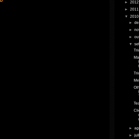
io
►
201
►
201
▼
201
►
de
►
no
►
ou
▼
se
Tr
Ma
Tri
Me
Olh
Tea
Cli
►
ag
►
ju