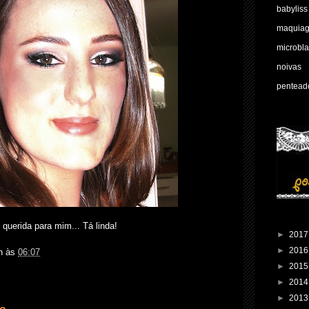
babyliss
maquia
microbl
noivas
pentead
 querida para mim... Tá linda!
►
201
►
201
n
às
06:07
►
201
►
201
:
►
201