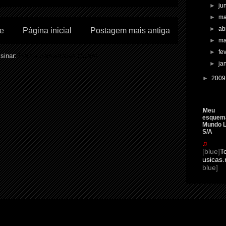
►
ju
►
m
►
ab
te
Página inicial
Postagem mais antiga
►
m
►
fe
sinar:
Postar comentários (Atom)
►
ja
►
200
Meu
esquema
Mundo L
S/A
♫
[blue]
T
usicas.
blue]