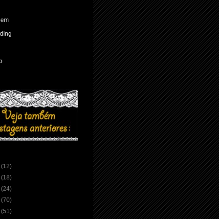
gem
ading
o
7
(12)
6
(18)
5
(24)
4
(70)
3
(51)