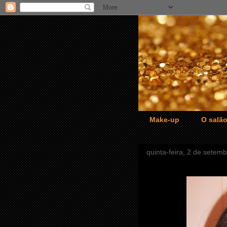
Make-up
O salã
quinta-feira, 2 de setem