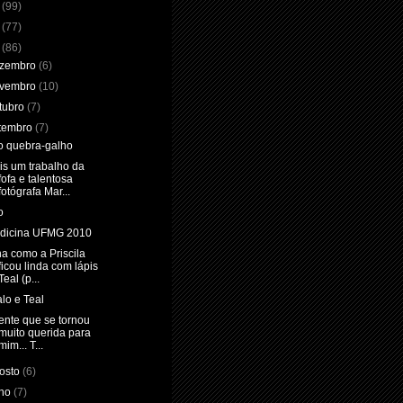
2
(99)
1
(77)
0
(86)
zembro
(6)
vembro
(10)
tubro
(7)
tembro
(7)
io quebra-galho
is um trabalho da
fofa e talentosa
fotógrafa Mar...
o
dicina UFMG 2010
a como a Priscila
ficou linda com lápis
Teal (p...
lo e Teal
ente que se tornou
muito querida para
mim... T...
osto
(6)
lho
(7)