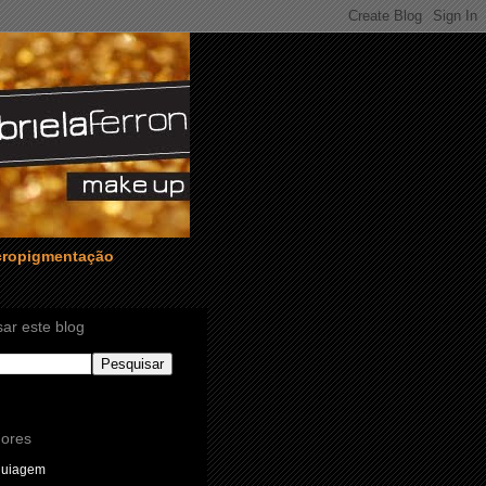
icropigmentação
ar este blog
ores
quiagem