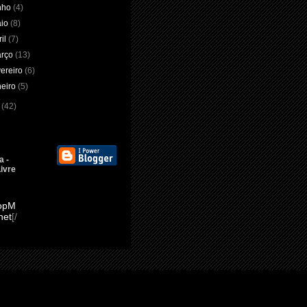
nho
(4)
aio
(8)
ril
(7)
arço
(13)
vereiro
(6)
neiro
(5)
9
(42)
 -
ivre
opM
net
[/