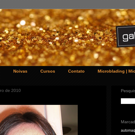
o
Noivas
Cursos
Contato
Microblading | M
bro de 2010
Pesquis
Marcad
automa