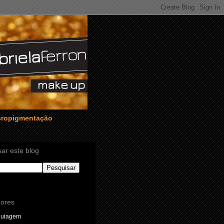
icropigmentação
ar este blog
ores
quiagem