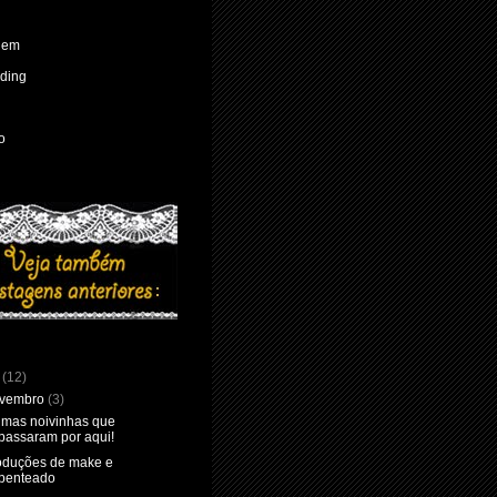
gem
ading
o
7
(12)
vembro
(3)
timas noivinhas que
passaram por aqui!
oduções de make e
penteado