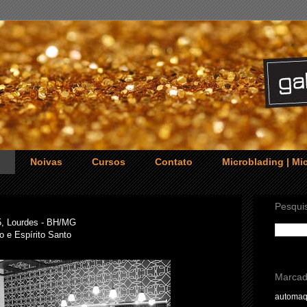
o
Noivas
Cursos
Contato
Microblading | M
Pesquis
5, Lourdes - BH/MG
o e Espírito Santo
Marcad
automa