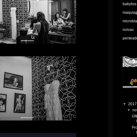
babyliss
maquia
microbl
noivas
pentead
▼
201
▼
no
Úl
Pr