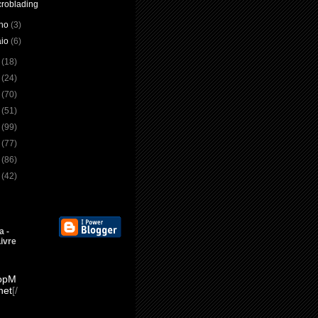
croblading
lho
(3)
aio
(6)
6
(18)
5
(24)
4
(70)
3
(51)
2
(99)
1
(77)
0
(86)
9
(42)
 -
ivre
opM
net
[/