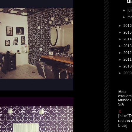
Mi
►
ju
►
m
►
201
►
201
►
201
►
201
►
201
►
201
►
201
►
200
Meu
esquema
Mundo L
S/A
♫
[blue]
T
usicas.
blue]